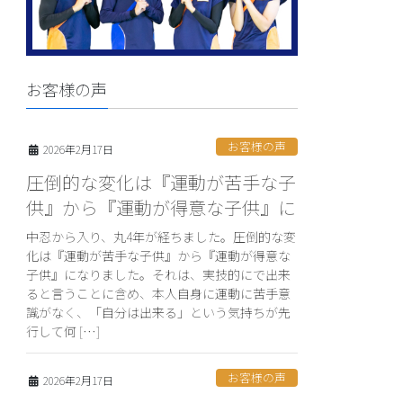
お客様の声
お客様の声
2026年2月17日
圧倒的な変化は『運動が苦手な子
供』から『運動が得意な子供』に
中忍から入り、丸4年が経ちました。圧倒的な変
化は『運動が苦手な子供』から『運動が得意な
子供』になりました。それは、実技的にで出来
ると言うことに含め、本人自身に運動に苦手意
識がなく、「自分は出来る」という気持ちが先
行して何 […]
お客様の声
2026年2月17日