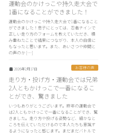
運動会のかけっこや持久走大会で
1番になることができました！
運動会のかけっこや持久走大会で1番になること
ができました！息子にとっては、忍者ナインで
正しい走り方のフォームを教えていただき、積
み重ねたことで結果につながり、本人の自信に
もなったと思います。また、あいさつや仲間と
の声のか […]
お客様の声
2026年2月17日
走り方・投げ方・運動会では兄弟
2人ともかけっこで一番になるこ
とができ、驚きました
いつもありがとうございます。昨年の運動会で
は2人ともかけっこで一番になることができ、驚
きました。走り方や投げる姿勢など、細かなと
ころを伝えていただけるので本人たちも意識す
るようになったと感じます。まだまだバトルで