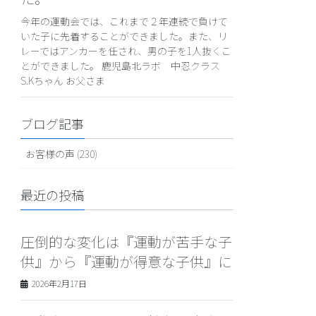
今年の運動会では、これまで２年連続で負けて
いた子に先着することができました。また、リ
レーではアンカーを任され、男の子を1人抜くこ
とができました。 鹿児島北ラボ 中忍クラス
S.Kちゃん お父さま
ブログ記事
お客様の声 (230)
最近の投稿
圧倒的な変化は『運動が苦手な子
供』から『運動が得意な子供』に
2026年2月17日