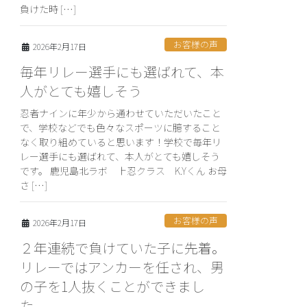
負けた時 […]
お客様の声
2026年2月17日
毎年リレー選手にも選ばれて、本
人がとても嬉しそう
忍者ナインに年少から通わせていただいたこと
で、学校などでも色々なスポーツに臆すること
なく取り組めていると思います！学校で毎年リ
レー選手にも選ばれて、本人がとても嬉しそう
です。 鹿児島北ラボ 上忍クラス K.Yくん お母
さ […]
お客様の声
2026年2月17日
２年連続で負けていた子に先着。
リレーではアンカーを任され、男
の子を1人抜くことができまし
た。