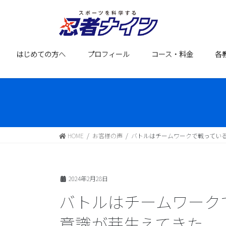
コ
ナ
ン
ビ
テ
ゲ
ン
ー
ツ
シ
はじめての方へ
プロフィール
コース・料金
各
に
ョ
移
ン
動
に
移
動
HOME
お客様の声
バトルはチームワークで戦ってい
2024年2月28日
バトルはチームワーク
意識が芽生えてきた