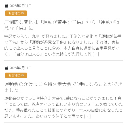
2026年2月17日
お客様の声
圧倒的な変化は『運動が苦手な子供』から『運動が得
意な子供』に
中忍から入り、丸4年が経ちました。圧倒的な変化は『運動が苦手
な子供』から『運動が得意な子供』になりました。それは、実技
的にで出来ると言うことに含め、本人自身に運動に苦手意識がな
く、「自分は出来る」という気持ちが先行して何 […]
2026年2月17日
お客様の声
運動会のかけっこや持久走大会で1番になることができ
ました！
運動会のかけっこや持久走大会で1番になることができました！息
子にとっては、忍者ナインで正しい走り方のフォームを教えていた
だき、積み重ねたことで結果につながり、本人の自信にもなったと
思います。また、あいさつや仲間との声のか […]