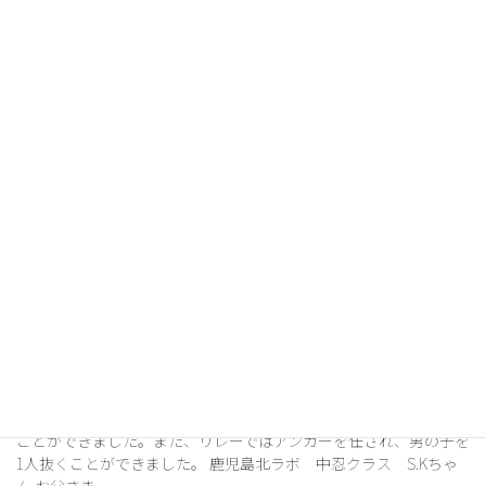
細かなところを伝えていただけるので本人たちも意識するように
なったと感じます。まだまだバトルで負けた時 […]
2026年2月17日
お客様の声
毎年リレー選手にも選ばれて、本人がとても嬉しそう
忍者ナインに年少から通わせていただいたことで、学校などでも
色々なスポーツに臆することなく取り組めていると思います！学
校で毎年リレー選手にも選ばれて、本人がとても嬉しそうです。
鹿児島北ラボ 上忍クラス K.Yくん お母さ […]
2026年2月17日
お客様の声
２年連続で負けていた子に先着。リレーではアンカー
を任され、男の子を1人抜くことができました。
今年の運動会では、これまで２年連続で負けていた子に先着する
ことができました。また、リレーではアンカーを任され、男の子を
1人抜くことができました。 鹿児島北ラボ 中忍クラス S.Kちゃ