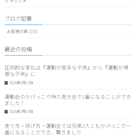
ん お父さま
ブログ記事
お客様の声 (230)
最近の投稿
圧倒的な変化は『運動が苦手な子供』から『運動が得
意な子供』に
2026年2月17日
運動会のかけっこや持久走大会で1番になることができ
ました！
2026年2月17日
走り方・投げ方・運動会では兄弟2人ともかけっこで一
番になることができ、驚きました