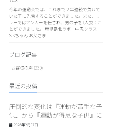
今年の運動会では、これまで２年連続で負けて
いた子に先着することができました。また、リ
レーではアンカーを任され、男の子を1人抜くこ
とができました。 鹿児島北ラボ 中忍クラス
S.Kちゃん お父さま
ブログ記事
お客様の声 (230)
最近の投稿
圧倒的な変化は『運動が苦手な子
供』から『運動が得意な子供』に
2026年2月17日