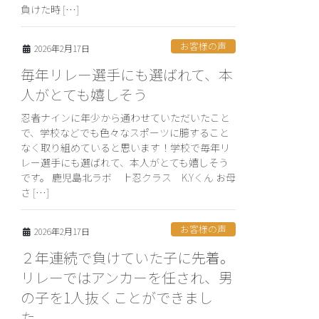
負けた時 […]
お客様の声
2026年2月17日
毎年リレー選手にも選ばれて、本
人がとても嬉しそう
忍者ナインに年少から通わせていただいたこと
で、学校などでも色々なスポーツに臆すること
なく取り組めていると思います！学校で毎年リ
レー選手にも選ばれて、本人がとても嬉しそう
です。 鹿児島北ラボ 上忍クラス K.Yくん お母
さ […]
お客様の声
2026年2月17日
２年連続で負けていた子に先着。
リレーではアンカーを任され、男
の子を1人抜くことができまし
た。