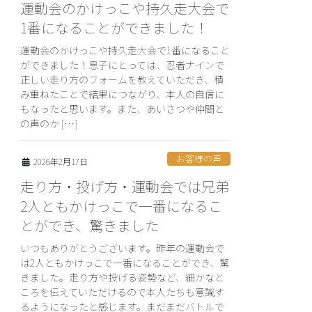
運動会のかけっこや持久走大会で
1番になることができました！
運動会のかけっこや持久走大会で1番になること
ができました！息子にとっては、忍者ナインで
正しい走り方のフォームを教えていただき、積
み重ねたことで結果につながり、本人の自信に
もなったと思います。また、あいさつや仲間と
の声のか […]
お客様の声
2026年2月17日
走り方・投げ方・運動会では兄弟
2人ともかけっこで一番になるこ
とができ、驚きました
いつもありがとうございます。昨年の運動会で
は2人ともかけっこで一番になることができ、驚
きました。走り方や投げる姿勢など、細かなと
ころを伝えていただけるので本人たちも意識す
るようになったと感じます。まだまだバトルで