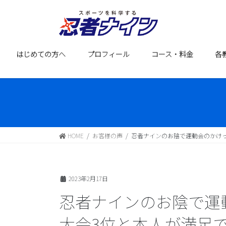
コ
ナ
ン
ビ
テ
ゲ
ン
ー
ツ
シ
はじめての方へ
プロフィール
コース・料金
各
に
ョ
移
ン
動
に
移
動
HOME
お客様の声
忍者ナインのお陰で運動会のかけっ
2023年2月17日
忍者ナインのお陰で運
大会3位と本人が満足