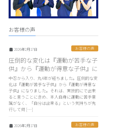
お客様の声
お客様の声
2026年2月17日
圧倒的な変化は『運動が苦手な子
供』から『運動が得意な子供』に
中忍から入り、丸4年が経ちました。圧倒的な変
化は『運動が苦手な子供』から『運動が得意な
子供』になりました。それは、実技的にで出来
ると言うことに含め、本人自身に運動に苦手意
識がなく、「自分は出来る」という気持ちが先
行して何 […]
お客様の声
2026年2月17日