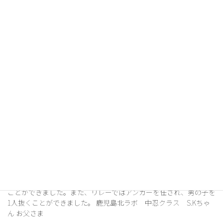
なったと感じます。まだまだバトルで負けた時 […]
2026年2月17日
お客様の声
毎年リレー選手にも選ばれて、本人がとても嬉しそう
忍者ナインに年少から通わせていただいたことで、学校などでも
色々なスポーツに臆することなく取り組めていると思います！学
校で毎年リレー選手にも選ばれて、本人がとても嬉しそうです。
鹿児島北ラボ 上忍クラス K.Yくん お母さ […]
2026年2月17日
お客様の声
２年連続で負けていた子に先着。リレーではアンカー
を任され、男の子を1人抜くことができました。
今年の運動会では、これまで２年連続で負けていた子に先着する
ことができました。また、リレーではアンカーを任され、男の子を
1人抜くことができました。 鹿児島北ラボ 中忍クラス S.Kちゃ
ん お父さま